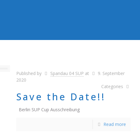
Published by
Spandau 04 SUP
at
9. September
2020
Categories
Save the Date!!
Berlin SUP Cup Ausschreibung
Read more