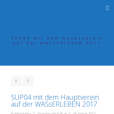
SUP04 mit dem Hauptverein
auf der WASsERLEBEN 2017
SUP04 mit dem Hauptverein
auf der WASsERLEBEN 2017
Published by
Spandau 04 SUP
at
28. March 2017