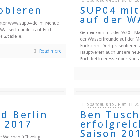
obieren
SUP04 mit
auf der 
unter www.sup04.de im Menue
 Wasserfreunde traut Euch
Gemeinsam mit der WS04 Mark
 Zitadelle.
der Wasserfreunde auf der 
Funkturm. Dort präsentiere
Read more
Hauptverein auch unsere neue
Euch bei Interesse über Kont
Spandau 04 SUP
at
25
d Berlin
Ben Tusch
r 2017
erfolgreic
Saison 20
ie Weichen frühzeitig