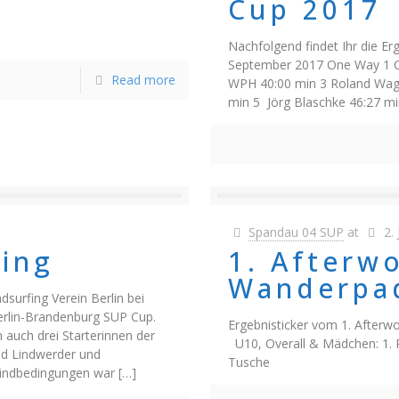
Cup 2017
Nachfolgend findet Ihr die Er
September 2017 One Way 1 Col
Read more
WPH 40:00 min 3 Roland Wag
min 5 Jörg Blaschke 46:27 mi
Spandau 04 SUP
at
2.
ping
1. Afterw
Wanderpad
surfing Verein Berlin bei
rlin-Brandenburg SUP Cup.
Ergebnisticker vom 1. Afterw
auch drei Starterinnen der
U10, Overall & Mädchen: 1. P
nd Lindwerder und
Tusche
Windbedingungen war
[…]