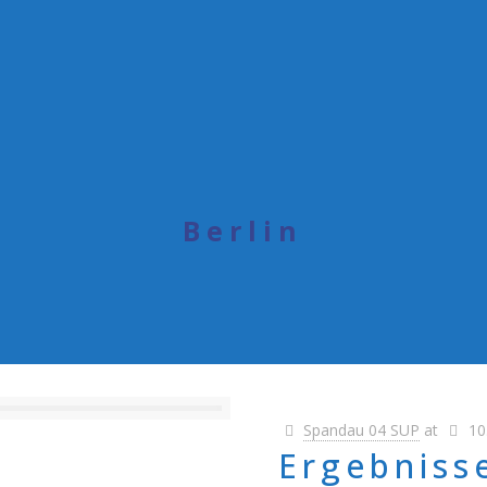
Berlin
Spandau 04 SUP
at
10
Ergebniss