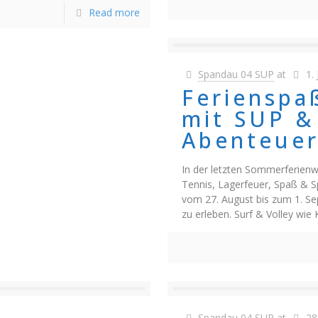
Read more
Spandau 04 SUP
at
1.
Ferienspa
mit SUP &
Abenteue
In der letzten Sommerferienw
Tennis, Lagerfeuer, Spaß & Spi
vom 27. August bis zum 1. S
zu erleben. Surf & Volley wie
Spandau 04 SUP
at
28