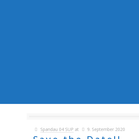
Spandau 04 SUP
at
9. September 2020